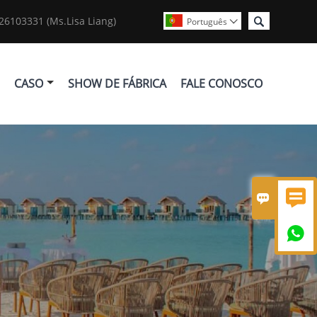

6103331 (Ms.Lisa Liang)
Português

CASO
SHOW DE FÁBRICA
FALE CONOSCO


