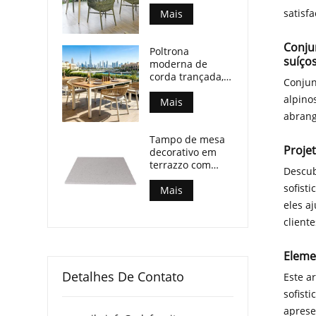
às intempéries,
satisfa
com tampo de
Mais
madeira
compensada e
Conjun
Poltrona
pés de alumínio.
suíços
moderna de
corda trançada,
Conjun
resistente a
alpino
todas as
Mais
condições
abrang
climáticas, para
Tampo de mesa
espaços de
Proje
decorativo em
refeições ao ar
terrazzo com
livre.
Descub
múltiplos
sofist
padrões para
Mais
mesas de centro
eles a
de pátio.
cliente
Eleme
Detalhes De Contato
Este ar
sofist
aprese