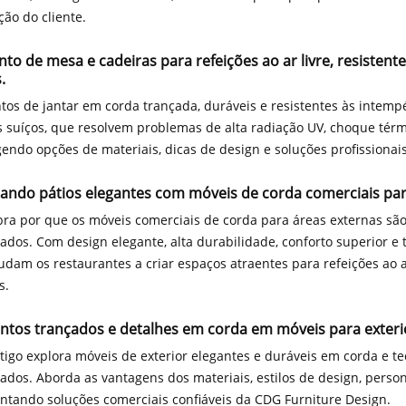
ção do cliente.
to de mesa e cadeiras para refeições ao ar livre, resistent
.
tos de jantar em corda trançada, duráveis ​​e resistentes às intemp
s suíços, que resolvem problemas de alta radiação UV, choque térm
endo opções de materiais, dicas de design e soluções profissionai
tando pátios elegantes com móveis de corda comerciais par
ra por que os móveis comerciais de corda para áreas externas são 
icados. Com design elegante, alta durabilidade, conforto superior e 
judam os restaurantes a criar espaços atraentes para refeições ao a
s.
ntos trançados e detalhes em corda em móveis para exteri
tigo explora móveis de exterior elegantes e duráveis ​​em corda e te
icados. Aborda as vantagens dos materiais, estilos de design, perso
ntando soluções comerciais confiáveis ​​da CDG Furniture Design.