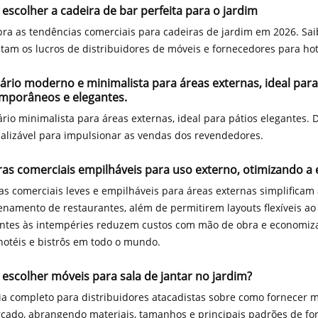
escolher a cadeira de bar perfeita para o jardim
ra as tendências comerciais para cadeiras de jardim em 2026. Sai
am os lucros de distribuidores de móveis e fornecedores para hot
ário moderno e minimalista para áreas externas, ideal para
mporâneos e elegantes.
ário minimalista para áreas externas, ideal para pátios elegantes. D
alizável para impulsionar as vendas dos revendedores.
as comerciais empilháveis ​​para uso externo, otimizando a e
as comerciais leves e empilháveis ​​para áreas externas simplifica
namento de restaurantes, além de permitirem layouts flexíveis ao 
entes às intempéries reduzem custos com mão de obra e econom
 hotéis e bistrôs em todo o mundo.
escolher móveis para sala de jantar no jardim?
a completo para distribuidores atacadistas sobre como fornecer m
cado, abrangendo materiais, tamanhos e principais padrões de fo