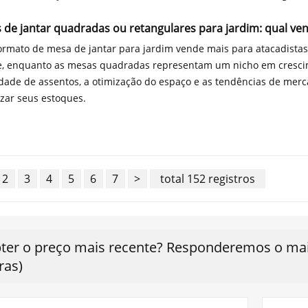
 de jantar quadradas ou retangulares para jardim: qual ve
ormato de mesa de jantar para jardim vende mais para atacadista
, enquanto as mesas quadradas representam um nicho em cresci
dade de assentos, a otimização do espaço e as tendências de mer
izar seus estoques.
2
3
4
5
6
7
>
total 152 registros
ter o preço mais recente? Responderemos o mais
ras)