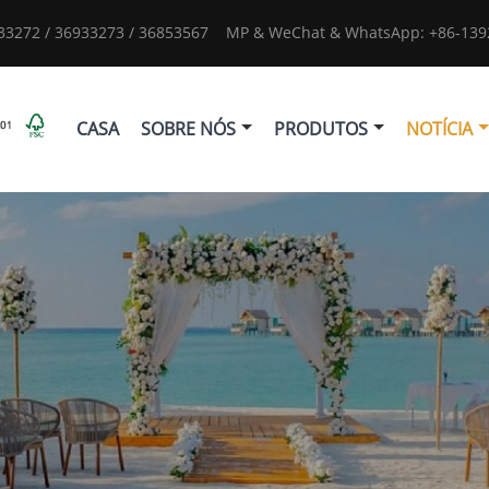
933272 / 36933273 / 36853567
MP & WeChat & WhatsApp: +86-1392
CASA
SOBRE NÓS
PRODUTOS
NOTÍCIA