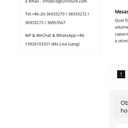
o email : info@cdgfurniture.com
Mesas
Tel:+86-20-36933270 / 36933272 /
Qual f
36933273 / 36853567
volume
capaci
MP & WeChat & WhatsApp:+86-
a otim
13926103331 (Ms.Lisa Liang)
1
Ob
ho