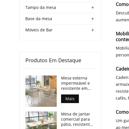
Como 
+
Tampo da mesa
Descub
+
Base da mesa
aument
+
Móveis de Bar
Mobili
conte
Mobili
person
Produtos Em Destaque
Cadeir
Cadeir
Mesa externa
impermeável e
armaze
resistente em
resist
madeira
cafés,
compensada com
Mais
pés de alumínio
para espaços
Como 
Mesa de jantar
comerciais.
comercial para
Um gui
pátio, resistente
ao mer