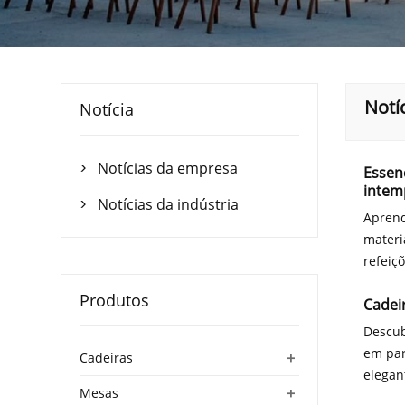
Notíc
Notícia
Notícias da empresa
Essenc

intem
Notícias da indústria

Aprend
materi
refeiçõ
Produtos
Cadeir
Descub
em par
+
Cadeiras
elegan
+
Mesas