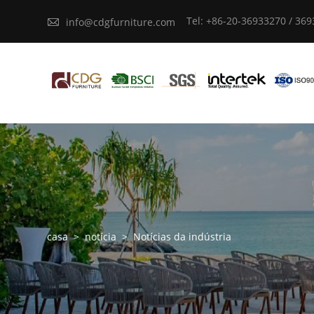
Tel: +86-20-36933270 / 36

info@cdgfurniture.com
casa
>
notícia
>
Notícias da indústria