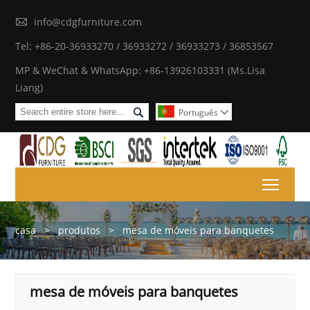

info@cdgfurniture.com
Tel: +86-20-36933270 / 36933272 / 36933273 / 36853567
MP & WeChat & WhatsApp: +86-13926103331 (Ms.Lisa
Liang)

Português

Toggl
casa
>
produtos
>
mesa de móveis para banquetes
mesa de móveis para banquetes