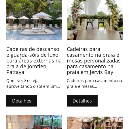
Cadeiras de descanso
Cadeiras para
e guarda-sóis de luxo
casamento na praia e
para áreas externas na
mesas personalizadas
praia de Jomtien,
para casamento na
Pattaya
praia em Jervis Bay
Quer você esteja
Cadeiras para casamento na
aproveitando o sol em uma
praia e mesas
espreguiçadeira no jardim
personalizadas para
verdejante ou relaxando em
casamentos na praia em
Detalhes
Detalhes
nossa sala de spa projetada
Jervis Bay, Nova Gales do
para seu conforto, você
Sul, Austrália.
pode relaxar
completamente seu corpo e
sua mente.