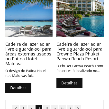
Cadeira de lazer ao ar
Cadeira de lazer ao ar
livre e guarda-sol para
livre e guarda-sol para
áreas externas usados
Crowne Plaza Phuket
​​no Patina Hotel
Panwa Beach Resort
Maldivas
O Phuket Panwa Beach Front
O design do Patina Hotel
Resort está localizado no
nas Maldivas foi
sudeste da Ilha de Phuket,
meticulosamente criado por
longe da agitação, mas com
Detalhes
Marcio Kogan, combinando
opções para aproveitar
Detalhes
o estilo moderno com o
momentos tranquilos na
charme tradicional das
praia.
Maldivas, dando a toda a
ilha uma atmosfera jovem e
<
1
2
3
4
5
6
7
>