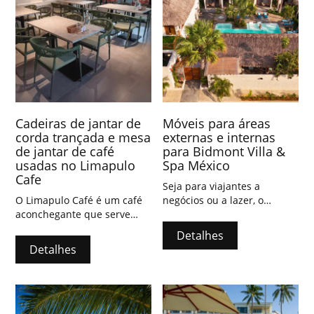
Cadeiras de jantar de
Móveis para áreas
corda trançada e mesa
externas e internas
de jantar de café
para Bidmont Villa &
usadas no Limapulo
Spa México
Cafe
Seja para viajantes a
O Limapulo Café é um café
negócios ou a lazer, o
aconchegante que serve
Bidmont Villa & Spa pode
ótimos cafés, chás, sucos,
tornar sua viagem à Playa
Detalhes
doces e carnes variadas.
Carrizalillo ainda mais
Detalhes
maravilhosa e inesquecível.