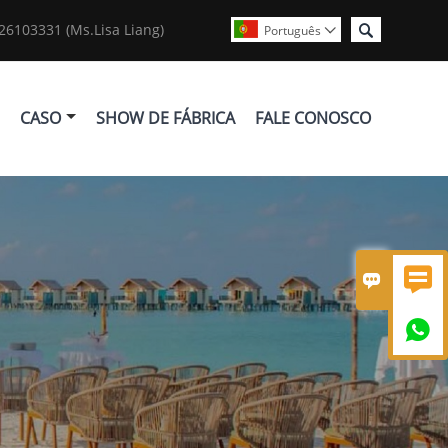

6103331 (Ms.Lisa Liang)
Português

CASO
SHOW DE FÁBRICA
FALE CONOSCO


