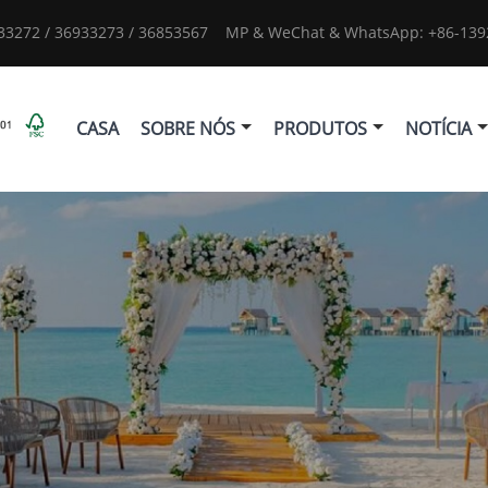
933272 / 36933273 / 36853567
MP & WeChat & WhatsApp: +86-1392
CASA
SOBRE NÓS
PRODUTOS
NOTÍCIA