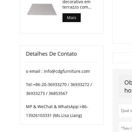
decorativo em
refeições ao ar
terrazzo com
livre.
múltiplos
padrões para
Mais
mesas de centro
de pátio.
Detalhes De Contato
o email : info@cdgfurniture.com
Ob
Tel:+86-20-36933270 / 36933272 /
ho
36933273 / 36853567
MP & WeChat & WhatsApp:+86-
13926103331 (Ms.Lisa Liang)