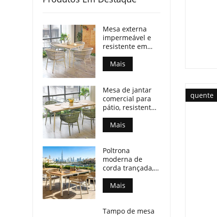
Mesa externa
impermeável e
resistente em
madeira
compensada com
Mais
pés de alumínio
para espaços
Mesa de jantar
comerciais.
quente
comercial para
pátio, resistente
às intempéries,
com tampo de
Mais
madeira
compensada e
Poltrona
pés de alumínio.
moderna de
corda trançada,
resistente a
todas as
Mais
condições
climáticas, para
Tampo de mesa
espaços de