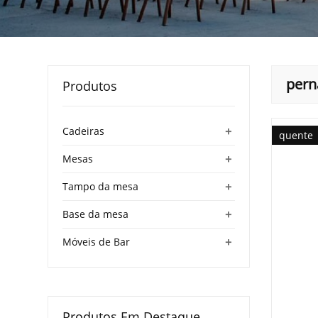
pern
Produtos
+
Cadeiras
quente
+
Mesas
+
Tampo da mesa
+
Base da mesa
+
Móveis de Bar
Produtos Em Destaque