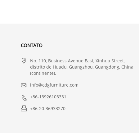
CONTATO

No. 110, Business Avenue East, Xinhua Street,
distrito de Huadu, Guangzhou, Guangdong, China
(continente).

info@cdgfurniture.com

+86-13926103331

+86-20-36933270