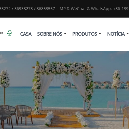
933272 / 36933273 / 36853567
MP & WeChat & WhatsApp: +86-1392
CASA
SOBRE NÓS
PRODUTOS
NOTÍCIA