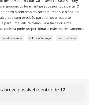
to desta Modern Courtyard Lawn Terrace Balcony
os ergonômicos foram integrados por toda parte. O
 de perto o contorno do corpo humano, e o ângulo
calculado com precisão para fornecer suporte
eja para uma leitura tranquila à tarde ou uma
esta cadeira pode proporcionar o máximo relaxamento.
trona de varanda
Poltrona Terraço
Poltrona Pátio
 breve possível (dentro de 12