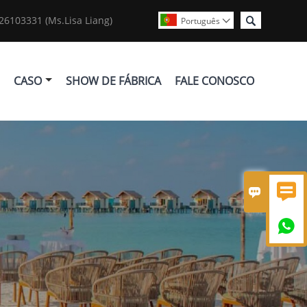

6103331 (Ms.Lisa Liang)
Português

CASO
SHOW DE FÁBRICA
FALE CONOSCO


