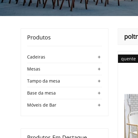
polt
Produtos
+
Cadeiras
quente
+
Mesas
+
Tampo da mesa
+
Base da mesa
+
Móveis de Bar
Produtos Em Destaque