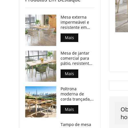
Mesa externa
impermeável e
resistente em
madeira
compensada com
Mais
pés de alumínio
para espaços
Mesa de jantar
comerciais.
comercial para
pátio, resistente
às intempéries,
com tampo de
Mais
madeira
compensada e
Poltrona
pés de alumínio.
moderna de
corda trançada,
resistente a
Ob
todas as
Mais
condições
ho
climáticas, para
Tampo de mesa
espaços de