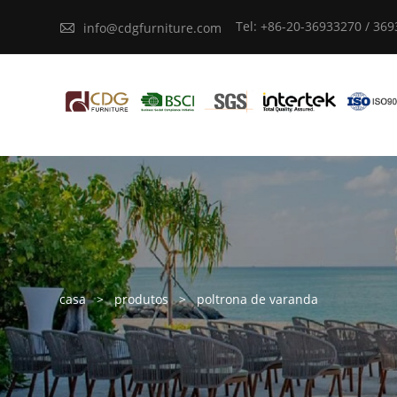
Tel: +86-20-36933270 / 36

info@cdgfurniture.com
casa
>
produtos
>
poltrona de varanda