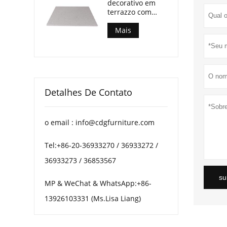
decorativo em
refeições ao ar
terrazzo com
livre.
múltiplos
padrões para
Mais
mesas de centro
de pátio.
Detalhes De Contato
o email : info@cdgfurniture.com
Tel:+86-20-36933270 / 36933272 /
36933273 / 36853567
su
MP & WeChat & WhatsApp:+86-
13926103331 (Ms.Lisa Liang)