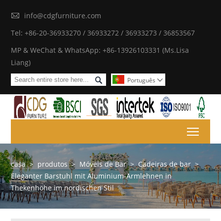

info@cdgfurniture.com
Tel: +86-20-36933270 / 36933272 / 36933273 / 36853567
MP & WeChat & WhatsApp: +86-13926103331 (Ms.Lisa
Liang)

Português

Toggl
casa
>
produtos
>
Móveis de Bar
>
Cadeiras de bar
>
Eleganter Barstuhl mit Aluminium-Armlehnen in
Thekenhöhe im nordischen Stil