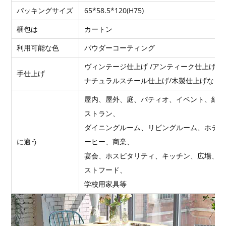
パッキングサイズ
65*58.5*120(H75)
梱包は
カートン
利用可能な色
パウダーコーティング
ヴィンテージ仕上げ /アンティーク仕上げ /フ
手仕上げ
ナチュラルスチール仕上げ/木製仕上げなど
屋内、屋外、庭、パティオ、イベント、結婚
ストラン、
ダイニングルーム、リビングルーム、ホテル
に適う
ーヒー、商業、
宴会、ホスピタリティ、キッチン、広場、円
ストフード、
学校用家具等