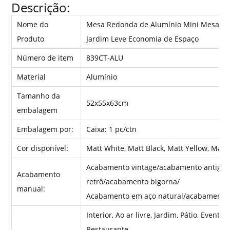
Descrição:
Nome do
Mesa Redonda de Alumínio Mini Mesa Re
Produto
Jardim Leve Economia de Espaço
Número de item
839CT-ALU
Material
Alumínio
Tamanho da
52x55x63cm
embalagem
Embalagem por:
Caixa: 1 pc/ctn
Cor disponível:
Matt White, Matt Black, Matt Yellow, Matt
Acabamento vintage/acabamento antigo
Acabamento
retrô/acabamento bigorna/
manual:
Acabamento em aço natural/acabamento 
Interior, Ao ar livre, Jardim, Pátio, Evento
Restaurante,