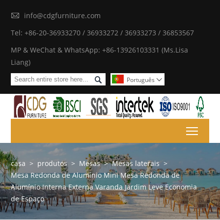

info@cdgfurniture.com
Tel: +86-20-36933270 / 36933272 / 36933273 / 36853567
MP & WeChat & WhatsApp: +86-13926103331 (Ms.Lisa
Liang)

Português

Toggl
casa
>
produtos
>
Mesas
>
Mesas laterais
>
Mesa Redonda de Alumínio Mini Mesa Redonda de
Alumínio Interna Externa Varanda Jardim Leve Economia
de Espaço