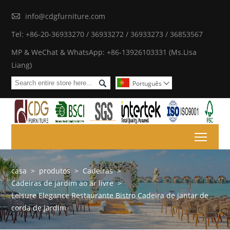

info@cdgfurniture.com
Tel: +86-20-36933270 / 36933272 / 36933273 / 36853567
MP & WeChat & WhatsApp: +86-13926103331 (Ms.Lisa
Liang)

Português

Toggl
casa
>
produtos
>
Cadeiras
>
Cadeiras de jardim ao ar livre
>
Leisure Elegance Restaurante Bistro Cadeira de jantar de
corda de jardim