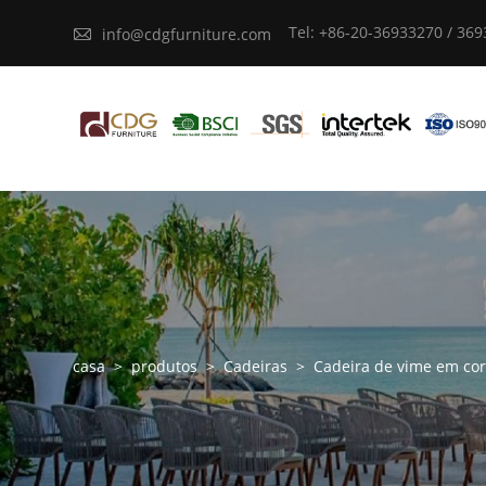
Tel: +86-20-36933270 / 36

info@cdgfurniture.com
casa
>
produtos
>
Cadeiras
>
Cadeira de vime em co