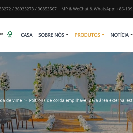
933272 / 36933273 / 36853567
MP & WeChat & WhatsApp: +86-1392
CASA
SOBRE NÓS
PRODUTOS
NOTÍCIA
rda de vime
>
Poltrona de corda empilhável para área externa, esti