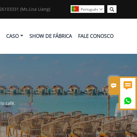

6103331 (Ms.Lisa Liang)
Português

CASO
SHOW DE FÁBRICA
FALE CONOSCO



lo café.