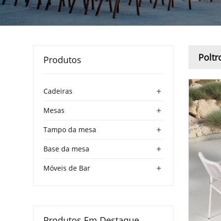
Poltr
Produtos
+
Cadeiras
+
Mesas
+
Tampo da mesa
+
Base da mesa
+
Móveis de Bar
Produtos Em Destaque