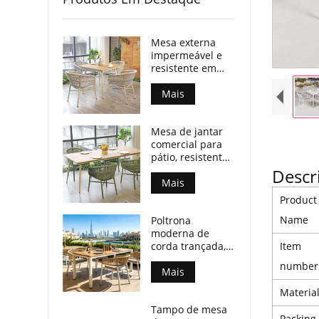
Mesa externa
impermeável e
resistente em
madeira
compensada com
Mais
pés de alumínio
para espaços
Mesa de jantar
comerciais.
comercial para
pátio, resistente
às intempéries,
Descr
com tampo de
Mais
madeira
Product
compensada e
Name
Poltrona
pés de alumínio.
moderna de
Item
corda trançada,
resistente a
number
todas as
Mais
condições
Materia
climáticas, para
Tampo de mesa
espaços de
Packing