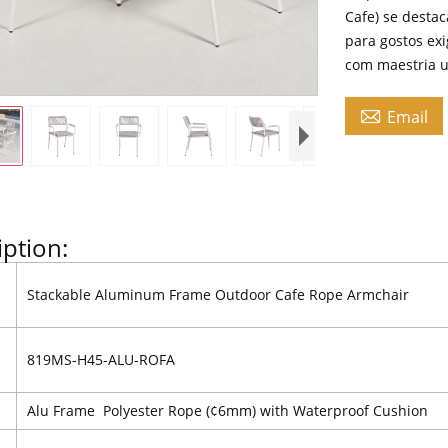
Cafe) se desta
para gostos ex
com maestria u

Email
iption:
Stackable Aluminum Frame Outdoor Cafe Rope Armchair
819MS-H45-ALU-ROFA
l
Alu Frame Polyester Rope (¢6mm) with Waterproof Cushion