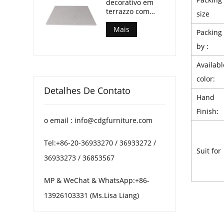
decorativo em
refeições ao ar
terrazzo com
livre.
size
múltiplos
padrões para
Mais
Packing
mesas de centro
by :
de pátio.
Availabl
color:
Detalhes De Contato
Hand
Finish:
o email : info@cdgfurniture.com
Tel:+86-20-36933270 / 36933272 /
Suit for
36933273 / 36853567
MP & WeChat & WhatsApp:+86-
13926103331 (Ms.Lisa Liang)