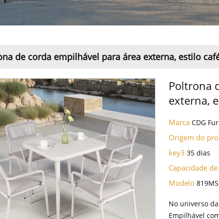
ona de corda empilhável para área externa, estilo café
Poltrona 
externa, e
Marca
CDG Fur
Origem do pr
key3
35 dias
Capacidade de
Modelo
819MS
No universo da
Empilhável com